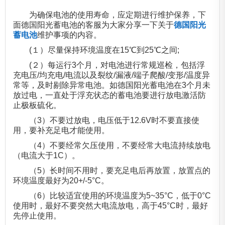
为确保电池的使用寿命，应定期进行维护保养，下
面德国阳光蓄电池的客服为大家分享一下关于
德国阳光
蓄电池
维护事项的内容。
(１）尽量保持环境温度在15℃到25℃之间;
(２）每运行3个月，对电池进行常规巡检，包括浮
充电压/均充电/电流以及裂纹/漏液/端子爬酸/变形/温度异
常等，及时剔除异常电池。如德国阳光蓄电池在3个月未
放过电，一直处于浮充状态的蓄电池要进行放电激活防
止极板硫化。
（3）不要过放电，电压低于12.6V时不要直接使
用，要补充足电才能使用。
（4）不要经常欠压使用，不要经常大电流持续放电
（电流大于1C）。
（5）长时间不用时，要充足电后再放置，放置点的
环境温度最好为20+/-5°C。
（6）比较适宜使用的环境温度为5~35°C，低于0°C
使用时，最好不要突然大电流放电，高于45°C时，最好
先停止使用。