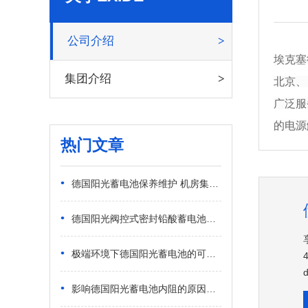
公司介绍
埃克塞
集团介绍
北京、
广泛服
的电源
热门文章
•
德国阳光蓄电池保养维护 机房集群电池标准化养护规范
•
德国阳光阀控式密封铅酸蓄电池应用场景 严苛工况工业领域深度适配
•
极端环境下德国阳光蓄电池的可靠性 工业复杂工况长效运维优势
•
影响德国阳光蓄电池内阻的原因有哪些？集群电池内阻失衡深度溯源