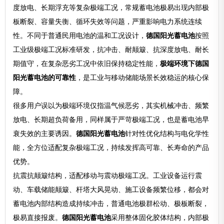
度放电、长期浮充等复杂极端工况，常规蓄电池极易出现内部极
板断裂、容量失衡、循环失效等问题，严重影响电力系统连续
性。不同于普通民用电池的温和工况设计，
德国阳光蓄电池
按照
工业级极端工况标准研发，抗冲击、耐颠簸、抗深度放电、耐长
期值守，在复杂恶劣工况中依旧保持稳定性能，
极端环境下德国
阳光蓄电池的可靠性
，是工业与移动储能场景长效稳运的核心保
障。
很多用户误以为极端环境仅指温气候恶劣，其实机械冲击、频繁
放电、长期超负荷备用，同样属于严苛极端工况，也是蓄电池早
衰失效的主要诱因。
德国阳光蓄电池
针对性优化结构与电化学性
能，全方位适配复杂极端工况，持续发挥高可靠、长寿命的产品
优势。
抗震抗颠簸结构，适配移动与震动极端工况。工业设备运行震
动、车载储能颠簸、杆塔大风晃动、施工设备频繁位移，都会对
蓄电池内部结构造成持续冲击，普通电池极群松动、极板断裂，
极易直接报废。
德国阳光蓄电池
采用整体固化胶体结构，内部极