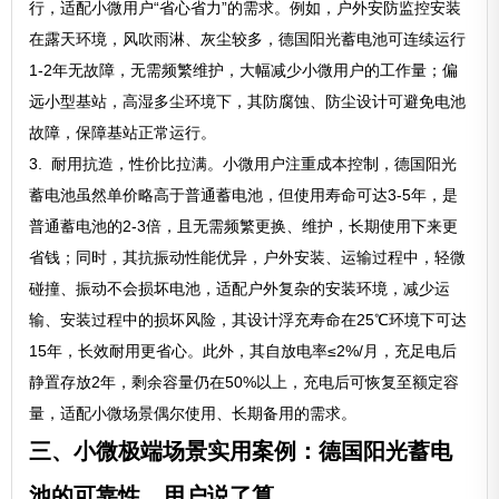
行，适配小微用户“省心省力”的需求。例如，户外安防监控安装
在露天环境，风吹雨淋、灰尘较多，德国阳光蓄电池可连续运行
1-2年无故障，无需频繁维护，大幅减少小微用户的工作量；偏
远小型基站，高湿多尘环境下，其防腐蚀、防尘设计可避免电池
故障，保障基站正常运行。
3. 耐用抗造，性价比拉满。小微用户注重成本控制，德国阳光
蓄电池虽然单价略高于普通蓄电池，但使用寿命可达3-5年，是
普通蓄电池的2-3倍，且无需频繁更换、维护，长期使用下来更
省钱；同时，其抗振动性能优异，户外安装、运输过程中，轻微
碰撞、振动不会损坏电池，适配户外复杂的安装环境，减少运
输、安装过程中的损坏风险，其设计浮充寿命在25℃环境下可达
15年，长效耐用更省心。此外，其自放电率≤2%/月，充足电后
静置存放2年，剩余容量仍在50%以上，充电后可恢复至额定容
量，适配小微场景偶尔使用、长期备用的需求。
三、小微极端场景实用案例：德国阳光蓄电
池的可靠性，用户说了算