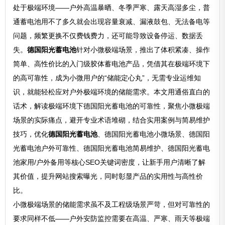
处于极端环境——户外高温暴晒、冬季严寒、露天高湿多尘，普
通蓄电池用不了多久就会出现容量衰减、漏液鼓包、无法备电等
问题，频繁更换不仅费钱费力，还可能导致设备停运、数据丢
失。
德国阳光蓄电池
针对小微极端场景，推出了体积紧凑、操作
简单、高性价比的入门级胶体蓄电池产品，凭借其在极端环境下
的高可靠性，成为小微用户的“储能定心丸”，无需专业运维知
识，就能轻松应对户外极端环境的储能需求。本文用通俗直白的
话术，解读极端环境下德国阳光蓄电池的可靠性，聚焦小微极端
场景的实际痛点，避开专业术语堆砌，结合实用案例与简易维护
技巧，优化
德国阳光蓄电池
、德国阳光蓄电池小微场景、德国阳
光蓄电池户外可靠性、德国阳光蓄电池简易维护、德国阳光蓄电
池家用/户外备用等核心SEO关键词密度，让新手用户清晰了解
其价值，提升网站搜索曝光，同时彰显产品的实用性与高性价
比。
小微极端场景的储能需求虽不及工程级场景严苛，但对可靠性的
要求同样不低——户外安防监控需要在高温、严寒、雨天等极端