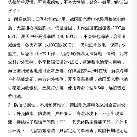
势都简单易懂、可直观感知，不夸大性能，贴合小微用户的认知
水平：
1. 耐高低温，四季都能稳定用。德国阳光蓄电池采用胶体电解
质，无需担心高温膨胀、低温凝固，工作温度范围覆盖-20℃至
55℃，夏天户外高温暴晒（40-50℃），不会鼓包漏液，容量衰
减缓慢；冬天严寒（-10℃至-20℃），仍能正常放电，保障户外
监控、应急照明正常工作，无需担心低温无法备电。例如，北方
农村户外监控，冬季极端低温达-15℃，普通蓄电池无法启动，
而德国阳光蓄电池可正常放电，保障监控24小时在线，解决冬季
户外储能难题；南方户外摊位，夏季高温暴晒，德国阳光蓄电池
可稳定为收银机、应急灯供电，使用寿命可达3-5年，远超普通
蓄电池。
2. 防湿防腐蚀，不用频繁维护。德国阳光蓄电池采用全密封设
计，外壳防水、防腐蚀，户外雨天、高湿环境下，不会出现漏
液、接线端子腐蚀等问题；同时，其壳体防尘性能优异，户外多
尘环境下，无需频繁清洁，只需定期简单检查，就能长期稳定运