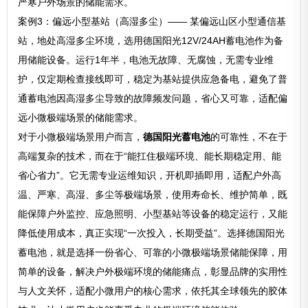
严寒户外场景的储能需求。
案例3：偏远小型基站（高湿多尘）—— 某偏远山区小型通信基
站，地处高湿多尘环境，选用德国阳光12V/24AH蓄电池作为备
用储能设备。运行1年半，电池无故障、无腐蚀，无需专业维
护，仅定期检查接线即可，稳定为基站提供应急备电，避免了普
通蓄电池因高湿多尘导致的故障频发问题，省心又可靠，适配偏
远小微极端场景的储能需求。
对于小微极端场景用户而言，
德国阳光蓄电池
的可靠性，不在于
高端复杂的技术，而在于“能扛住极端环境、能长期稳定用、能
省心省力”。它无需专业运维知识，开机即插即用，适配户外高
温、严寒、高湿、多尘等极端场景，使用寿命长、维护简单，既
能保障户外监控、应急照明、小型基站等设备的稳定运行，又能
降低使用成本，真正实现“一次投入，长期受益”。选择德国阳光
蓄电池，就是选择一份省心、可靠的小微极端场景储能保障，用
简单的设备，解决户外极端环境的储能痛点，彰显品牌的实用性
与人文关怀，适配小微用户的核心需求，依托其全球领先的胶体