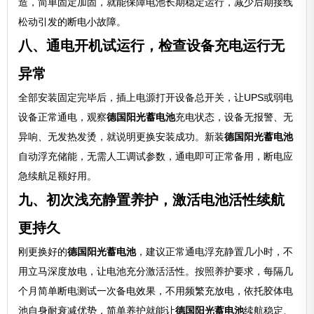
造，简单固定加固，就能保障电池长期稳定运行，减少后期接线
松动引发的断电小故障。
八、通电开机试运行，检查设备充电运行无
异常
全部安装固定完毕后，插上电源打开设备总开关，让UPS或弱电
设备正常通电，观察
德国阳光蓄电池
充电状态，设备无报警、无
异响、无发热发烫，就说明更换安装成功。新装
德国阳光蓄电池
自动浮充储能，无需人工调试参数，通电即可正常备用，断电应
急续航足额好用。
九、初次浅充静置养护，激活电池活性续航
更持久
刚更换好的
德国阳光蓄电池
，建议正常通电浮充静置几小时，不
用立马深度放电，让电池充分激活活性。按照养护要求，每隔几
个月简单断电测试一次备电效果，不用频繁充放电，依托胶体电
池自身耐衰减优势，简单养护就能让
德国阳光蓄电池
续航稳定、